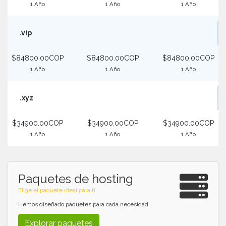
1 Año
1 Año
1 Año
.vip
$84800.00COP
$84800.00COP
$84800.00COP
1 Año
1 Año
1 Año
.xyz
$34900.00COP
$34900.00COP
$34900.00COP
1 Año
1 Año
1 Año
Paquetes de hosting
Elige el paquete ideal para ti
Hemos diseñado paquetes para cada necesidad
Explorar paquetes