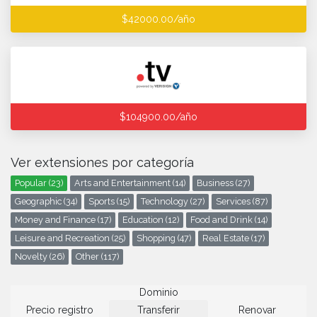
$42000.00/año
$104900.00/año
Ver extensiones por categoría
Popular (23)
Arts and Entertainment (14)
Business (27)
Geographic (34)
Sports (15)
Technology (27)
Services (87)
Money and Finance (17)
Education (12)
Food and Drink (14)
Leisure and Recreation (25)
Shopping (47)
Real Estate (17)
Novelty (26)
Other (117)
Dominio
Precio registro
Transferir
Renovar